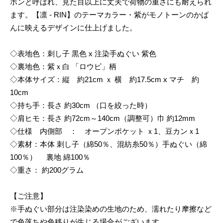
ボンと呼ばれ、見た目以上に丈夫で荷物の重さにも耐えられ
ます。【凛 - RIN】のテーマカラー・紫がモノトーンのかば
んに映えるデザインに仕上げました。
◇表地色：刺し子 黒色 x 注染手ぬぐい 紫色
◇裏地色：紫ｘ白 「ロウビ」柄
◇本体サイズ：縦 約21cm ｘ 横 約17.5cm x マチ 約
10cm
◇持ち手：長さ 約30cm （口を絞った時）
◇肩ヒモ：長さ 約72cm～140cm（調整可）巾 約12mm
◇仕様 内側部 ： オープンポケット ｘ1、豆カンｘ1
◇素材：本体 刺し子（綿50％、混紡糸50％）手ぬぐい（綿
100％） 裏地 綿100％
◇重さ： 約200グラム
【ご注意】
※手ぬぐい部分は注染染めの生地のため、濡れたり摩擦など
で色落ちや色移りが生じる場合がございます。