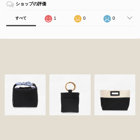
ショップの評価
1
0
0
すべて
Related Items
狼火【凛 - RIN】 りぼ
狼火【凛 - RIN】 丸バ
狼火【凛 - RIN】 モノ
ん手提げかばん
ンブー手提げかばん
クロショッパートート
バッグ
¥18,480
¥17,820
¥21,450