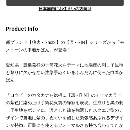
日本国内にお住まいの方向け
Product Info
新ブランド【狼火 - Rhobii】の【凛 - RIN】シリーズから「モ
ノトーンの巾着かばん」が登場！
愛知県・豊橋発祥の手筒花火をテーマに地場産の刺し子生地
と祭りに欠かせない注染手ぬぐいをふんだんに使った巾着か
ばん。
「ロウビ」のカタカナを総柄に【凛 - RIN】のテーマカラー
の紫色に染め上げ手筒花火前の静寂を表現。生成りと黒の刺
し子生地をボディに、凛とした線を強調したスクエア型のデ
ザインで裏地に紫の手ぬぐいを施した緊張感あふれるデザイ
ンが特徴。正装にも使えるフォーマルさも持ち合わせてたか