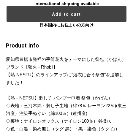
International shipping available
Add to cart
日本国内にお住まいの方向け
Product Info
愛知県豊橋市発祥の手筒花火をテーマにした祭包（かばん）
ブランド【狼火 - Rhobii】
【熱-NESTU】のラインアップに"浴衣に合う祭包"を追加し
ました！
【熱－NETSU】刺し子 バンブー巾着 祭包（かばん）
◇表地：三河木綿・刺し子生地（綿78％ レーヨン22％)(東三
河産）注染手ぬぐい（綿100％）(遠州産)
◇裏地：ナイロンオックス（ナイロン100％）弱撥水
◇色：白黒－染め無し（タグ 黒）・黒－染色（タグ 白）