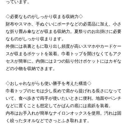
っています。
◇必要なものがしっかり収まる収納力◇
財布やスマホ、手ぬぐいにポーチなどの必需品に加え、小さ
な折り畳み傘などが収まる収納力。夏祭りのお出掛けに必要
なものがしっかり収まります。
外側には表裏ともに取り出し頻度が高いスマホやカードケー
スが収まるポケットを装着。巾着トップを開けなくてもアク
セスが簡単に。内側には２つの貼り付けポケットにはカギな
どの小物を収納できます。
◇おしゃれながらも使い勝手を考えた構造◇
巾着トップのヒモは少し長めで肩から提げれる長さになって
いて、食べ歩きで両手が使いたいときに便利。地面やベンチ
などに置くことも想定してかばんの底には底鋲を装着。
内布はお手入れが簡単なナイロンオックスを使用。汚れは固
く絞ったタオルなどでさっとふき取れます。