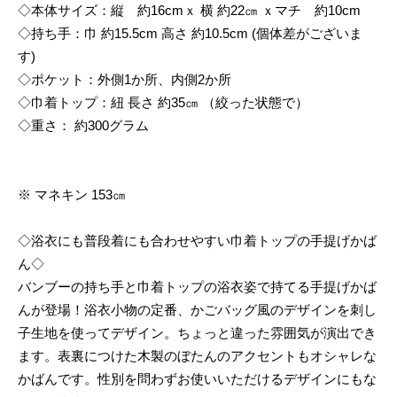
◇本体サイズ：縦 約16cmｘ 横 約22㎝ ｘマチ 約10cm
◇持ち手：巾 約15.5cm 高さ 約10.5cm (個体差がございま
す)
◇ポケット：外側1か所、内側2か所
◇巾着トップ：紐 長さ 約35㎝ （絞った状態で）
◇重さ： 約300グラム
※ マネキン 153㎝
◇浴衣にも普段着にも合わせやすい巾着トップの手提げかば
ん◇
バンブーの持ち手と巾着トップの浴衣姿で持てる手提げかば
んが登場！浴衣小物の定番、かごバッグ風のデザインを刺し
子生地を使ってデザイン。ちょっと違った雰囲気が演出でき
ます。表裏につけた木製のぼたんのアクセントもオシャレな
かばんです。性別を問わずお使いいただけるデザインにもな