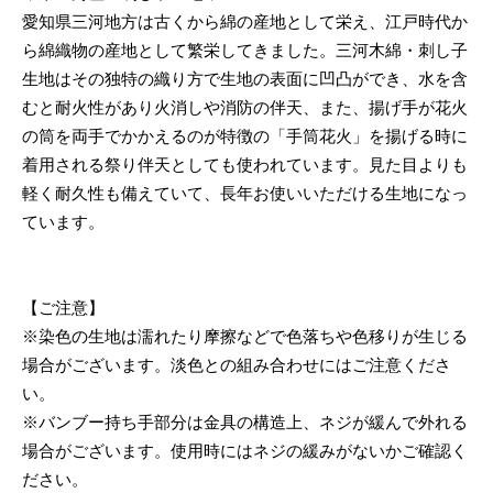
愛知県三河地方は古くから綿の産地として栄え、江戸時代か
ら綿織物の産地として繁栄してきました。三河木綿・刺し子
生地はその独特の織り方で生地の表面に凹凸ができ、水を含
むと耐火性があり火消しや消防の伴天、また、揚げ手が花火
の筒を両手でかかえるのが特徴の「手筒花火」を揚げる時に
着用される祭り伴天としても使われています。見た目よりも
軽く耐久性も備えていて、長年お使いいただける生地になっ
ています。
【ご注意】
※染色の生地は濡れたり摩擦などで色落ちや色移りが生じる
場合がございます。淡色との組み合わせにはご注意くださ
い。
※バンブー持ち手部分は金具の構造上、ネジが緩んで外れる
場合がございます。使用時にはネジの緩みがないかご確認く
ださい。