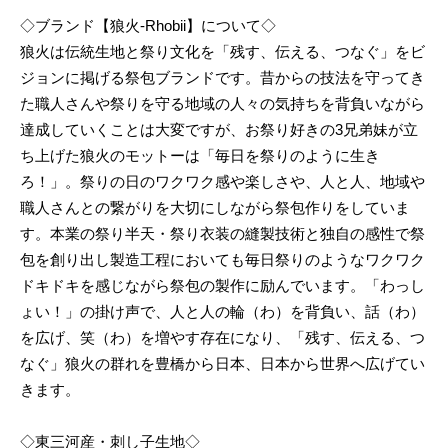
◇ブランド【狼火-Rhobii】について◇
狼火は伝統生地と祭り文化を「残す、伝える、つなぐ」をビ
ジョンに掲げる祭包ブランドです。昔からの技法を守ってき
た職人さんや祭りを守る地域の人々の気持ちを背負いながら
達成していくことは大変ですが、お祭り好きの3兄弟妹が立
ち上げた狼火のモットーは「毎日を祭りのように生き
ろ！」。祭りの日のワクワク感や楽しさや、人と人、地域や
職人さんとの繋がりを大切にしながら祭包作りをしていま
す。本業の祭り半天・祭り衣装の縫製技術と独自の感性で祭
包を創り出し製造工程においても毎日祭りのようなワクワク
ドキドキを感じながら祭包の製作に励んでいます。「わっし
ょい！」の掛け声で、人と人の輪（わ）を背負い、話（わ）
を広げ、笑（わ）を増やす存在になり、「残す、伝える、つ
なぐ」狼火の群れを豊橋から日本、日本から世界へ広げてい
きます。
◇東三河産・刺し子生地◇