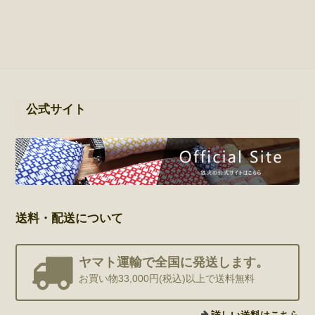
狼火【熱 - NETSU】
狼火【熱 - NETSU】
狼火【熱 - NETSU】
刺し子 腹掛け バッグ
刺し子 手提げ祭包
刺し子 2Wayマチなし
ミディアム
（かばん） スモール
トート
¥22,000
¥14,850
¥17,380
公式サイト
送料・配送について
ヤマト運輸で全国に発送します。
お買い物33,000円(税込)以上で送料無料